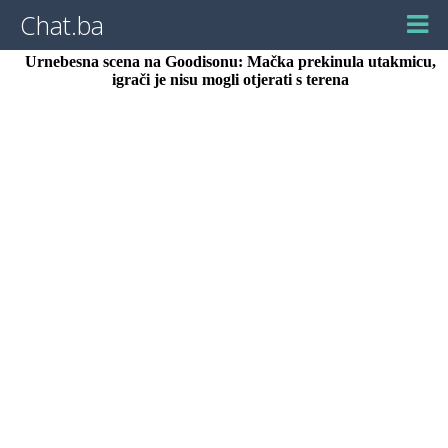
Chat.ba
Urnebesna scena na Goodisonu: Mačka prekinula utakmicu,
igrači je nisu mogli otjerati s terena