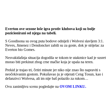
Everton ove sezone loše igra protiv klubova koji su bolje
pozicionirani od njega na tabeli.
S Goodisona su ovog puta bodove odnijeli i Wolvesi slavljem 3:1.
Neves, Jimenez i Dendoncker zabili su za goste, dok je strijelac za
Everton bio Gomes.
Nesvakidašnja situacija dogodila se tokom te utakmice kad je susret
morao biti prekinut zbog crne mačke koja je upala na teren.
Prekid je trajao tri, četiri minute jer niko nije znao što napraviti s
neočekivanim gostom. Pokušavao ju je otjerati Ceng Tosun, kao i
defanzivci Wolvesa, ali im nije baš polazilo za rukom…
Ovu zanimljivu scenu pogledajte na
OVOM LINKU.