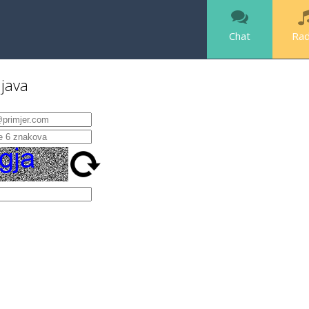
Chat
Rad
ijava