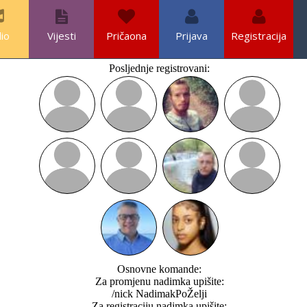
io
Vijesti
Pričaona
Prijava
Registracija
Posljednje registrovani:
Osnovne komande:
Za promjenu nadimka upišite:
/nick NadimakPoŽelji
Za registraciju nadimka upišite: