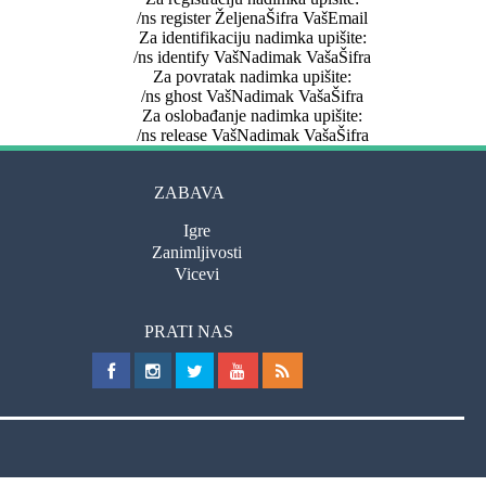
/ns register ŽeljenaŠifra VašEmail
Za identifikaciju nadimka upišite:
/ns identify VašNadimak VašaŠifra
Za povratak nadimka upišite:
/ns ghost VašNadimak VašaŠifra
Za oslobađanje nadimka upišite:
/ns release VašNadimak VašaŠifra
ZABAVA
Igre
Zanimljivosti
Vicevi
PRATI NAS