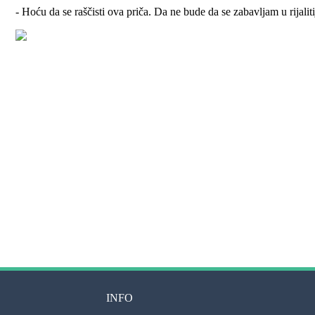
- Hoću da se raščisti ova priča. Da ne bude da se zabavljam u rijalit
INFO