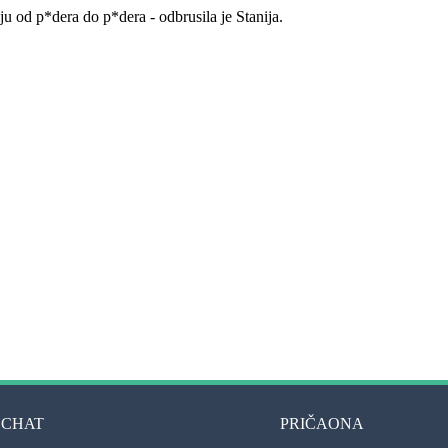
iju od p*dera do p*dera - odbrusila je Stanija.
CHAT
PRIČAONA