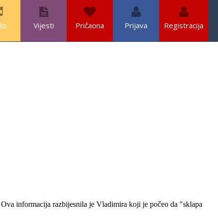
io
Vijesti
Pričaona
Prijava
Registracija
Ova informacija razbijesnila je Vladimira koji je počeo da "sklapa