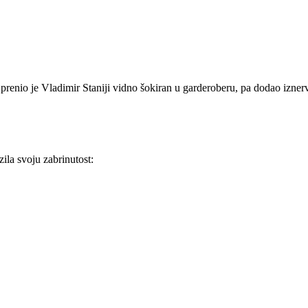
- prenio je Vladimir Staniji vidno šokiran u garderoberu, pa dodao iznerv
zila svoju zabrinutost: