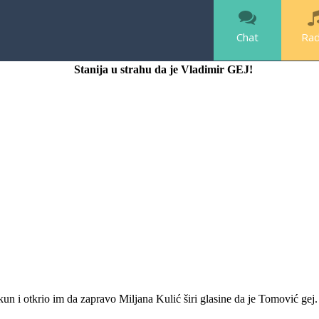
Chat
Rad
Stanija u strahu da je Vladimir GEJ!
n i otkrio im da zapravo Miljana Kulić širi glasine da je Tomović gej. 