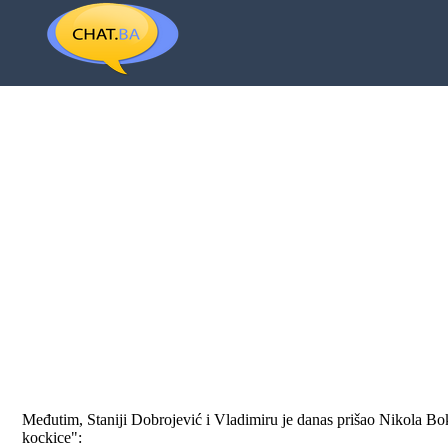
Međutim, Staniji Dobrojević i Vladimiru je danas prišao Nikola Boku
kockice":