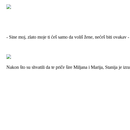
- Sine moj, zlato moje ti ćeš samo da voliš žene, nećeš biti ovakav 
Nakon što su shvatili da te priče šire Miljana i Marija, Stanija je izra