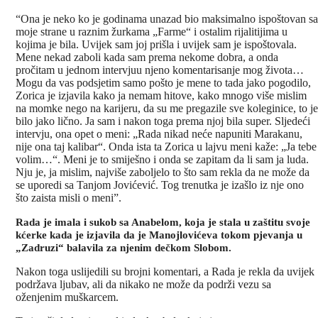
“Ona je neko ko je godinama unazad bio maksimalno ispoštovan sa
moje strane u raznim žurkama „Farme“ i ostalim rijalitijima u
kojima je bila. Uvijek sam joj prišla i uvijek sam je ispoštovala.
Mene nekad zaboli kada sam prema nekome dobra, a onda
pročitam u jednom intervjuu njeno komentarisanje mog života…
Mogu da vas podsjetim samo pošto je mene to tada jako pogodilo,
Zorica je izjavila kako ja nemam hitove, kako mnogo više mislim
na momke nego na karijeru, da su me pregazile sve koleginice, to je
bilo jako lično. Ja sam i nakon toga prema njoj bila super. Sljedeći
intervju, ona opet o meni: „Rada nikad neće napuniti Marakanu,
nije ona taj kalibar“. Onda ista ta Zorica u lajvu meni kaže: „Ja tebe
volim…“. Meni je to smiješno i onda se zapitam da li sam ja luda.
Nju je, ja mislim, najviše zaboljelo to što sam rekla da ne može da
se uporedi sa Tanjom Jovićević. Tog trenutka je izašlo iz nje ono
što zaista misli o meni”.
Rada je imala i sukob sa Anabelom, koja je stala u zaštitu svoje
kćerke kada je izjavila da je Manojlovićeva tokom pjevanja u
„Zadruzi“ balavila za njenim dečkom Slobom.
Nakon toga uslijedili su brojni komentari, a Rada je rekla da uvijek
podržava ljubav, ali da nikako ne može da podrži vezu sa
oženjenim muškarcem.