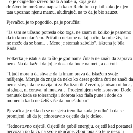
To je očigledno izrevoltiralo Anabelu, koja je na
društvenim mrežama napisala kako Radu treba pitati kako je njen
tata upoznao njenu mamu, aludirajući na to da je bio zauzet.
Pjevačicu je to pogodilo, pa je poručila:
“Ja sam se užasno potresla oko toga, ne znam ni koliko je pametno
da to komentarišem. Pričati o nekome na taj način, ko nije živ, ko
ne može da se brani… Mene je stomak zabolio”, iskrena je bila
Rada.
Folkerka je istakla da to što je godinama ćutala ne znači da zapravo
nema šta da kaže i da joj je dosta da bude na meti, a da ćuti.
“Ljudi moraju da shvate da ja imam prava da iskažem svoje
mišljenje. Moraju da znaju da neko ko deset godina ćuti ne znači da
nema stav, i da ne navija ni za Partizan ili Zvezdu, ja nisam ni luda,
ni glupa, ni ćorava, ni mutava… Procjenjujem vrlo ispravno. Dođe
trenutak kada se tolerancija i dobrota kao flaša pune i dođe do
momenta kada ne želiš više da budeš dobar”.
Pjevačica je rekla da se ne sjeća trenutka kada je odlučila da se
promijeni, ali da je jednostavno osjetila da je došao.
“Jednostavno osjetiš. Osjetiš da gubiš energiju, osjetiš kad postaneš
nervozan po kući, na svoje ukućane, zbog toga što te je neko u