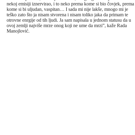
nekoj emisiji iznervirao, i to neko prema kome si bio čovjek, prema
kome si bi uljudan, vaspitan… I sada mi nije lakše, mnogo mi je
teško zato što ja nisam stvorena i nisam toliko jaka da primam te
otrovne enrgije od tih ljudi. Ja sam napisala u jednom statusu da u
ovoj zemlji najviše mrze onog koji ne ume da mrzi”, kaže Rada
Manojlović.