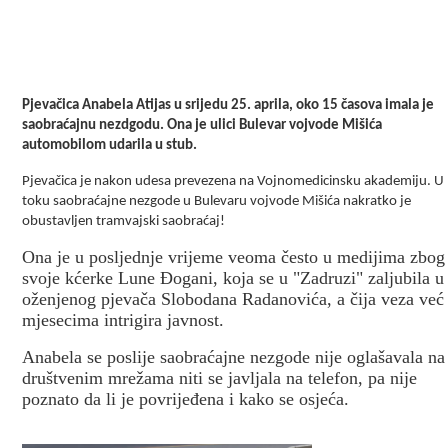
Pjevačica Anabela Atijas u srijedu 25. aprila, oko 15 časova imala je
saobraćajnu nezdgodu. Ona je ulici Bulevar vojvode Mišića
automobilom udarila u stub.
Pjevačica je nakon udesa prevezena na Vojnomedicinsku akademiju. U
toku saobraćajne nezgode u Bulevaru vojvode Mišića nakratko je
obustavljen tramvajski saobraćaj!
Ona je u posljednje vrijeme veoma često u medijima zbog
svoje kćerke Lune Đogani, koja se u "Zadruzi" zaljubila u
oženjenog pjevača Slobodana Radanovića, a čija veza već
mjesecima intrigira javnost.
Anabela se poslije saobraćajne nezgode nije oglašavala na
društvenim mrežama niti se javljala na telefon, pa nije
poznato da li je povrijeđena i kako se osjeća.