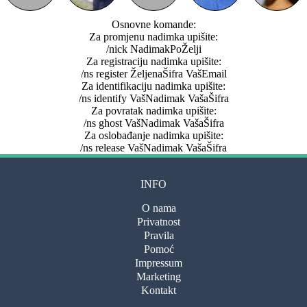
Osnovne komande:
Za promjenu nadimka upišite:
/nick NadimakPoŽelji
Za registraciju nadimka upišite:
/ns register ŽeljenaŠifra VašEmail
Za identifikaciju nadimka upišite:
/ns identify VašNadimak VašaŠifra
Za povratak nadimka upišite:
/ns ghost VašNadimak VašaŠifra
Za oslobađanje nadimka upišite:
/ns release VašNadimak VašaŠifra
INFO
O nama
Privatnost
Pravila
Pomoć
Impressum
Marketing
Kontakt