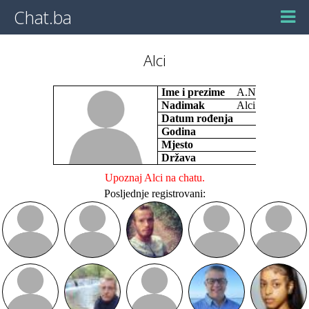
Chat.ba
Alci
Ime i prezime
A.N
Nadimak
Alci
Datum rođenja
Godina
Mjesto
Država
Upoznaj Alci na chatu.
Posljednje registrovani: