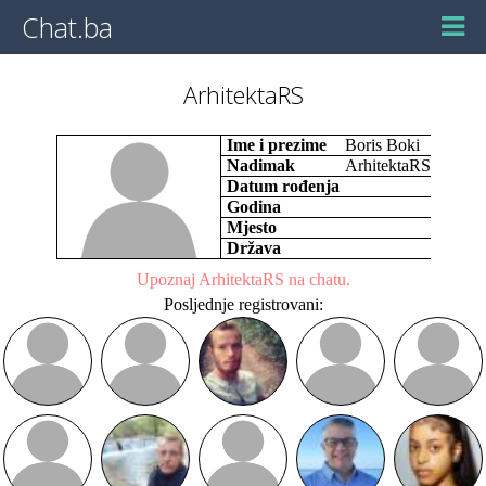
Chat.ba
ArhitektaRS
Ime i prezime
Boris Boki
Nadimak
ArhitektaRS
Datum rođenja
Godina
Mjesto
Država
Upoznaj ArhitektaRS na chatu.
Posljednje registrovani: