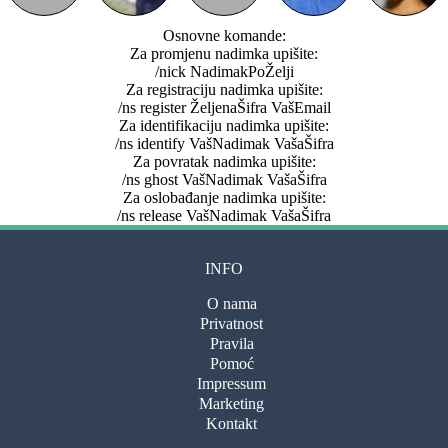
Osnovne komande:
Za promjenu nadimka upišite:
/nick NadimakPoŽelji
Za registraciju nadimka upišite:
/ns register ŽeljenaŠifra VašEmail
Za identifikaciju nadimka upišite:
/ns identify VašNadimak VašaŠifra
Za povratak nadimka upišite:
/ns ghost VašNadimak VašaŠifra
Za oslobađanje nadimka upišite:
/ns release VašNadimak VašaŠifra
INFO
O nama
Privatnost
Pravila
Pomoć
Impressum
Marketing
Kontakt