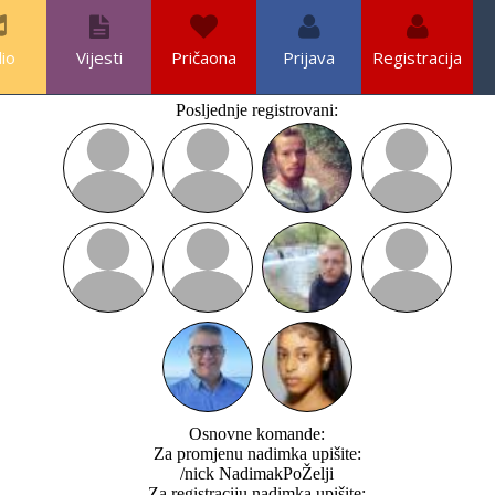
io
Vijesti
Pričaona
Prijava
Registracija
Posljednje registrovani:
Osnovne komande:
Za promjenu nadimka upišite:
/nick NadimakPoŽelji
Za registraciju nadimka upišite: