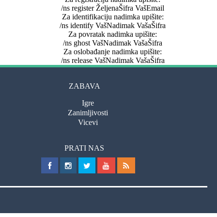
/ns register ŽeljenaŠifra VašEmail
Za identifikaciju nadimka upišite:
/ns identify VašNadimak VašaŠifra
Za povratak nadimka upišite:
/ns ghost VašNadimak VašaŠifra
Za oslobađanje nadimka upišite:
/ns release VašNadimak VašaŠifra
ZABAVA
Igre
Zanimljivosti
Vicevi
PRATI NAS