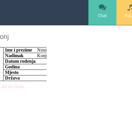
Chat
Rad
onj
Ime i prezime
Nsisi
Nadimak
Konj
Datum rođenja
Godina
Mjesto
Država
onj na chatu.