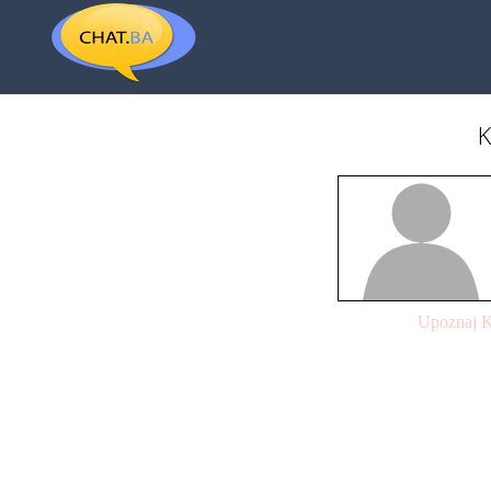
K
Upoznaj K