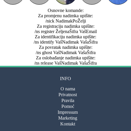
Osnovne komande:
Za promjenu nadimka upišite:
/nick NadimakPoŽelji
Za registraciju nadimka upišite:
/ns register ŽeljenaŠifra VašEmail
Za identifikaciju nadimka upišite:
/ns identify VašNadimak VašaŠifra
Za povratak nadimka upišite:
/ns ghost VašNadimak VašaŠifra
Za oslobađanje nadimka upišite:
/ns release VašNadimak VašaŠifra
INFO
O nama
Privatnost
Pravila
Pomoć
Impressum
Marketing
Kontakt