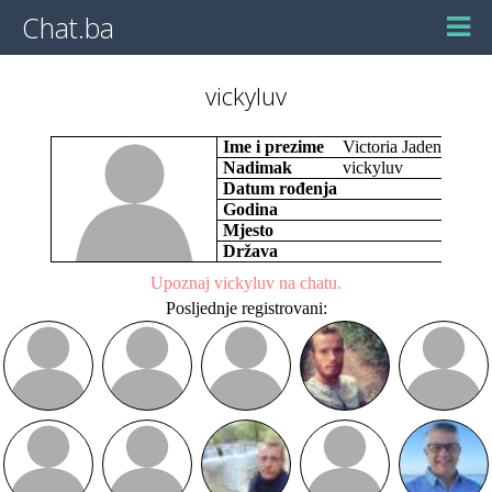
Chat.ba
vickyluv
Ime i prezime
Victoria Jaden
Nadimak
vickyluv
Datum rođenja
Godina
Mjesto
Država
Upoznaj vickyluv na chatu.
Posljednje registrovani: