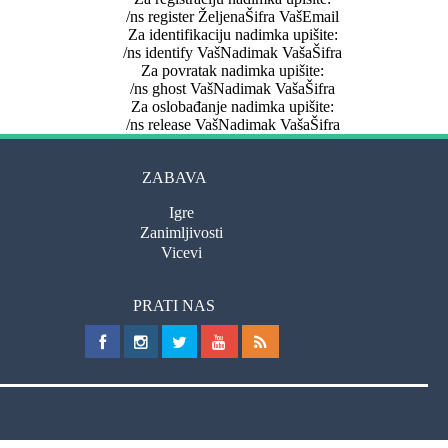
/ns register ŽeljenaŠifra VašEmail
Za identifikaciju nadimka upišite:
/ns identify VašNadimak VašaŠifra
Za povratak nadimka upišite:
/ns ghost VašNadimak VašaŠifra
Za oslobađanje nadimka upišite:
/ns release VašNadimak VašaŠifra
ZABAVA
Igre
Zanimljivosti
Vicevi
PRATI NAS