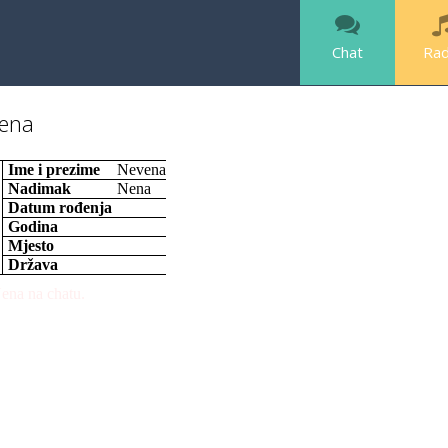
Chat
Rad
ena
Ime i prezime
Nevena
Nadimak
Nena
Datum rođenja
Godina
Mjesto
Država
ena na chatu.