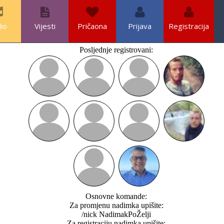
io
Vijesti
Pričaona
Prijava
Registracija
Posljednje registrovani:
Osnovne komande:
Za promjenu nadimka upišite:
/nick NadimakPoŽelji
Za registraciju nadimka upišite: