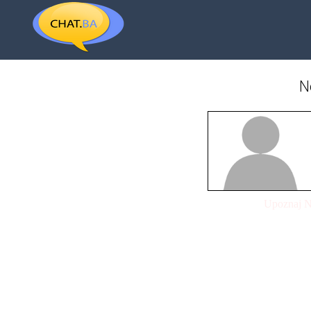
N
Upoznaj N