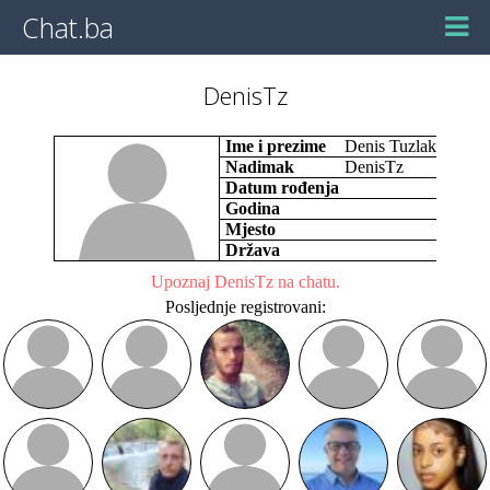
Chat.ba
DenisTz
Ime i prezime
Denis Tuzlak
Nadimak
DenisTz
Datum rođenja
Godina
Mjesto
Država
Upoznaj DenisTz na chatu.
Posljednje registrovani: