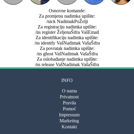
Osnovne komande:
Za promjenu nadimka upišite:
/nick NadimakPoŽelji
Za registraciju nadimka upišite:
/ns register ŽeljenaŠifra VašEmail
Za identifikaciju nadimka upišite:
/ns identify VašNadimak VašaŠifra
Za povratak nadimka upišite:
/ns ghost VašNadimak VašaŠifra
Za oslobađanje nadimka upišite:
/ns release VašNadimak VašaŠifra
INFO
O nama
Privatnost
Pravila
Pomoć
Impressum
Marketing
Kontakt