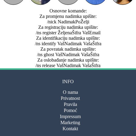
Osnovne komande:
Za promjenu nadimka upišite:
/nick NadimakPoŽelji
Za registraciju nadimka upišite:
/ns register ŽeljenaŠifra VašEmail
Za identifikaciju nadimka upišite:
/ns identify VašNadimak VašaŠifra
Za povratak nadimka upišite:
/ns ghost VašNadimak VašaŠifra
Za oslobađanje nadimka upišite:
/ns release VašNadimak VašaŠifra
INFO
O nama
Privatnost
Pravila
Pomoć
Impressum
Marketing
Kontakt