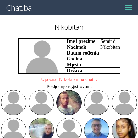
Chat.ba
Nikobitan
Ime i prezime
Semir d
Nadimak
Nikobitan
Datum rođenja
Godina
Mjesto
Država
Upoznaj Nikobitan na chatu.
Posljednje registrovani: