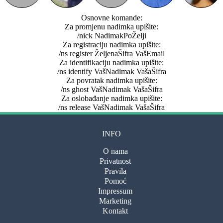
Osnovne komande:
Za promjenu nadimka upišite:
/nick NadimakPoŽelji
Za registraciju nadimka upišite:
/ns register ŽeljenaŠifra VašEmail
Za identifikaciju nadimka upišite:
/ns identify VašNadimak VašaŠifra
Za povratak nadimka upišite:
/ns ghost VašNadimak VašaŠifra
Za oslobađanje nadimka upišite:
/ns release VašNadimak VašaŠifra
INFO
O nama
Privatnost
Pravila
Pomoć
Impressum
Marketing
Kontakt