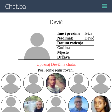
Chat.ba
Dević
Ime i prezime
Ivica
Nadimak
Dević
Datum rođenja
Godina
Mjesto
Država
Upoznaj Dević na chatu.
Posljednje registrovani: