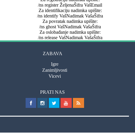
/ns register ŽeljenaŠifra VašEmail
Za identifikaciju nadimka upišite:
/ns identify VašNadimak VašaŠifra
Za povratak nadimka upišite:
/ns ghost VašNadimak VašaŠifra
Za oslobađanje nadimka upišite:
/ns release VašNadimak VašaŠifra
ZABAVA
Igre
Zanimljivosti
Vicevi
PRATI NAS