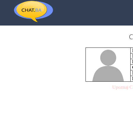
C
Upoznaj C