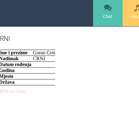
Chat
Rad
RNI
Ime i prezime
Goran Crni
Nadimak
CRNI
Datum rođenja
Godina
Mjesto
Država
RNI na chatu.