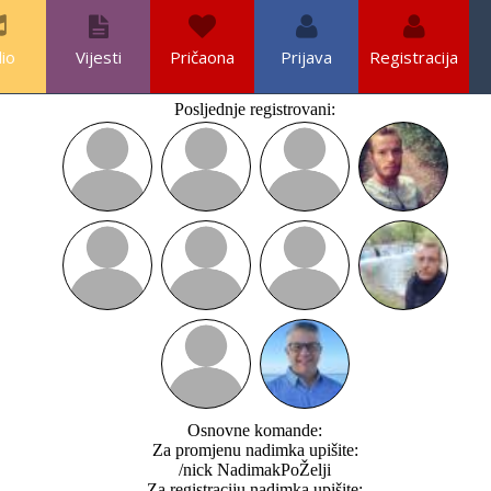
io
Vijesti
Pričaona
Prijava
Registracija
Posljednje registrovani:
Osnovne komande:
Za promjenu nadimka upišite:
/nick NadimakPoŽelji
Za registraciju nadimka upišite: