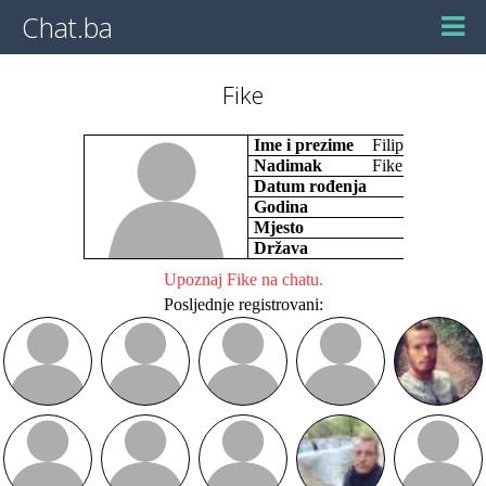
Chat.ba
Fike
Ime i prezime
Filip
Nadimak
Fike
Datum rođenja
Godina
Mjesto
Država
Upoznaj Fike na chatu.
Posljednje registrovani: