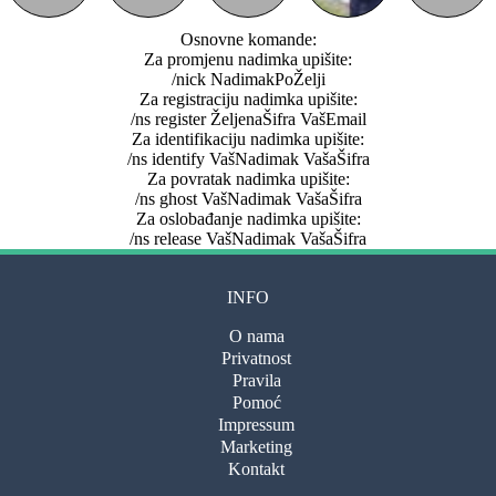
Osnovne komande:
Za promjenu nadimka upišite:
/nick NadimakPoŽelji
Za registraciju nadimka upišite:
/ns register ŽeljenaŠifra VašEmail
Za identifikaciju nadimka upišite:
/ns identify VašNadimak VašaŠifra
Za povratak nadimka upišite:
/ns ghost VašNadimak VašaŠifra
Za oslobađanje nadimka upišite:
/ns release VašNadimak VašaŠifra
INFO
O nama
Privatnost
Pravila
Pomoć
Impressum
Marketing
Kontakt