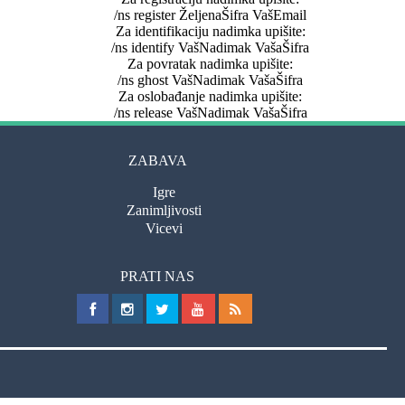
/ns register ŽeljenaŠifra VašEmail
Za identifikaciju nadimka upišite:
/ns identify VašNadimak VašaŠifra
Za povratak nadimka upišite:
/ns ghost VašNadimak VašaŠifra
Za oslobađanje nadimka upišite:
/ns release VašNadimak VašaŠifra
ZABAVA
Igre
Zanimljivosti
Vicevi
PRATI NAS