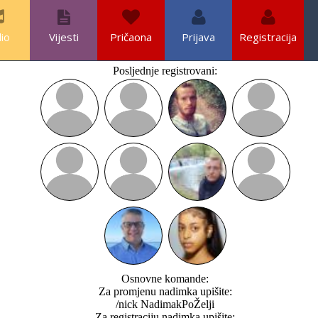
io
Vijesti
Pričaona
Prijava
Registracija
Posljednje registrovani:
Osnovne komande:
Za promjenu nadimka upišite:
/nick NadimakPoŽelji
Za registraciju nadimka upišite: