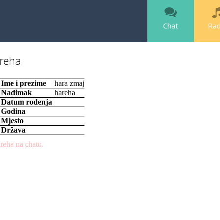
Chat
Rad
reha
Ime i prezime
hara zmaj
Nadimak
hareha
Datum rođenja
Godina
Mjesto
Država
reha na chatu.