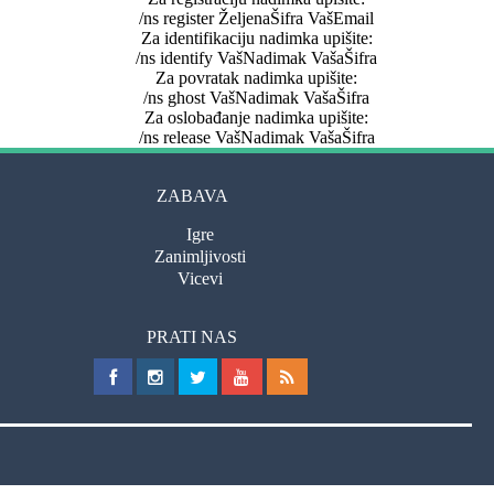
/ns register ŽeljenaŠifra VašEmail
Za identifikaciju nadimka upišite:
/ns identify VašNadimak VašaŠifra
Za povratak nadimka upišite:
/ns ghost VašNadimak VašaŠifra
Za oslobađanje nadimka upišite:
/ns release VašNadimak VašaŠifra
ZABAVA
Igre
Zanimljivosti
Vicevi
PRATI NAS