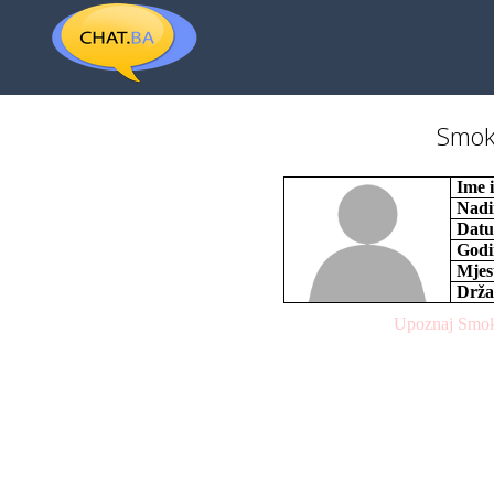
Smok
Ime 
Nad
Datu
Godi
Mjes
Drža
Upoznaj Smoki