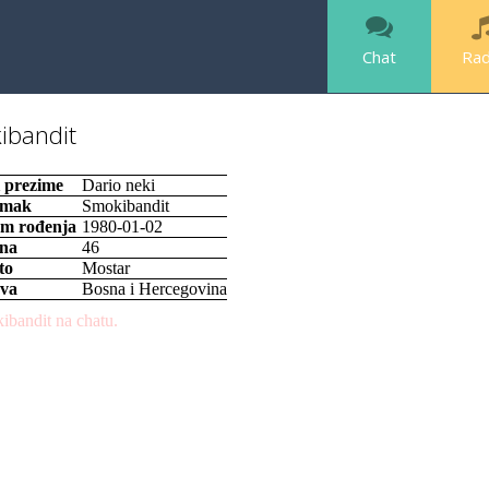
Chat
Rad
ibandit
i prezime
Dario neki
imak
Smokibandit
m rođenja
1980-01-02
na
46
to
Mostar
va
Bosna i Hercegovina
bandit na chatu.