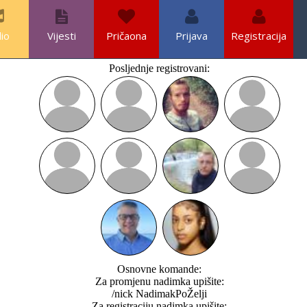
io
Vijesti
Pričaona
Prijava
Registracija
Posljednje registrovani:
Osnovne komande:
Za promjenu nadimka upišite:
/nick NadimakPoŽelji
Za registraciju nadimka upišite: