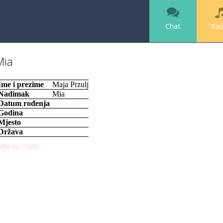
Chat
Rad
Mia
Ime i prezime
Maja Przulj
Nadimak
Mia
Datum rođenja
Godina
Mjesto
Država
ia na chatu.