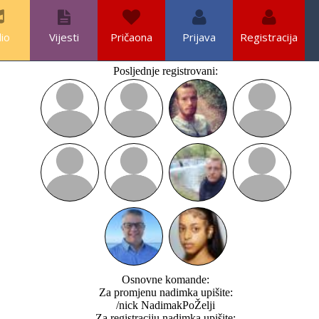
io
Vijesti
Pričaona
Prijava
Registracija
Posljednje registrovani:
Osnovne komande:
Za promjenu nadimka upišite:
/nick NadimakPoŽelji
Za registraciju nadimka upišite: