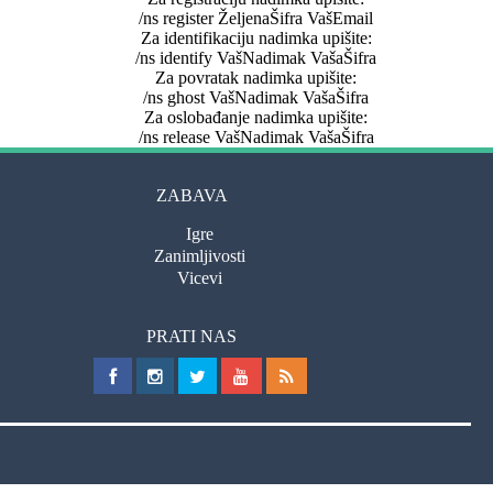
/ns register ŽeljenaŠifra VašEmail
Za identifikaciju nadimka upišite:
/ns identify VašNadimak VašaŠifra
Za povratak nadimka upišite:
/ns ghost VašNadimak VašaŠifra
Za oslobađanje nadimka upišite:
/ns release VašNadimak VašaŠifra
ZABAVA
Igre
Zanimljivosti
Vicevi
PRATI NAS