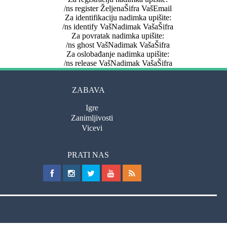
/ns register ŽeljenaŠifra VašEmail
Za identifikaciju nadimka upišite:
/ns identify VašNadimak VašaŠifra
Za povratak nadimka upišite:
/ns ghost VašNadimak VašaŠifra
Za oslobađanje nadimka upišite:
/ns release VašNadimak VašaŠifra
ZABAVA
Igre
Zanimljivosti
Vicevi
PRATI NAS