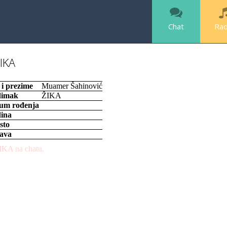
Chat
Rad
IKA
 i prezime
Muamer Šahinović
imak
ŽIKA
um rođenja
ina
sto
ava
IKA na chatu.