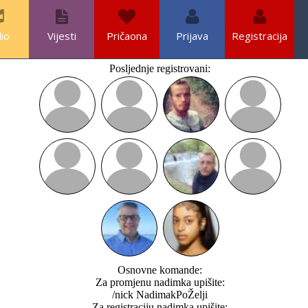
io
Vijesti
Pričaona
Prijava
Registracija
Posljednje registrovani:
Osnovne komande:
Za promjenu nadimka upišite:
/nick NadimakPoŽelji
Za registraciju nadimka upišite: