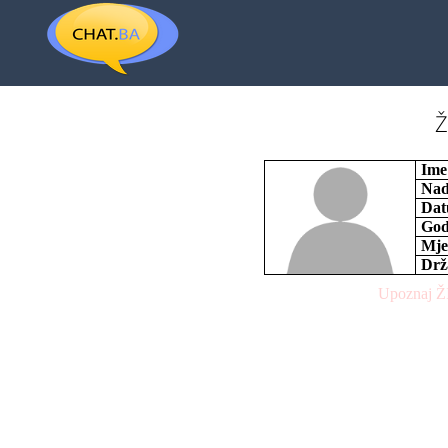
Ž
Ime
Nad
Dat
God
Mje
Drž
Upoznaj Ž